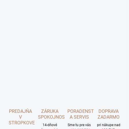
PREDAJŇA
ZÁRUKA
PORADENSTVO
DOPRAVA
V
SPOKOJNOSTI
A SERVIS
ZADARMO
STROPKOVE
14-dňové
Sme tu pre vás
pri nákupe nad