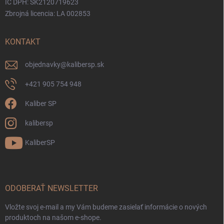
IČ DPH: SK2120719623
Zbrojná licencia: LA 002853
KONTAKT
objednavky
@
kalibersp.sk
+421 905 754 948
Kaliber SP
kalibersp
KaliberSP
ODOBERAŤ NEWSLETTER
Vložte svoj e-mail a my Vám budeme zasielať informácie o nových
produktoch na našom e-shope.