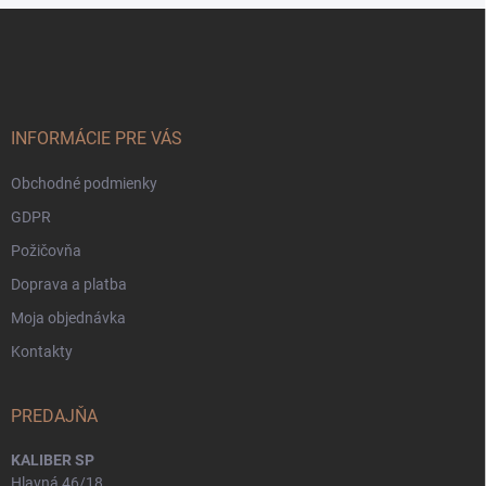
Z
á
p
ä
t
i
INFORMÁCIE PRE VÁS
e
Obchodné podmienky
GDPR
Požičovňa
Doprava a platba
Moja objednávka
Kontakty
PREDAJŇA
KALIBER SP
Hlavná 46/18