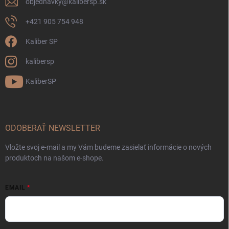
objednavky
@
kalibersp.sk
+421 905 754 948
Kaliber SP
kalibersp
KaliberSP
ODOBERAŤ NEWSLETTER
Vložte svoj e-mail a my Vám budeme zasielať informácie o nových
produktoch na našom e-shope.
EMAIL