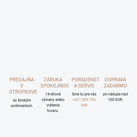
PREDAJŇA
ZÁRUKA
PORADENSTVO
DOPRAVA
V
SPOKOJNOSTI
A SERVIS
ZADARMO
STROPKOVE
14-dňové
Sme tu pre vás
pri nákupe nad
výmeny alebo
+421 905 754
100 EUR.
so širokým
vrátenie
948
sortimentom.
tovaru.