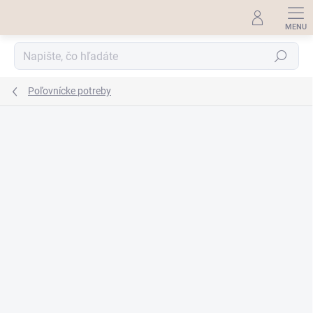
Prejsť
na
obsah
Hľadať
Poľovnícke potreby