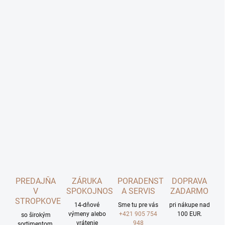
PREDAJŇA
ZÁRUKA
PORADENSTVO
DOPRAVA
V
SPOKOJNOSTI
A SERVIS
ZADARMO
STROPKOVE
14-dňové
Sme tu pre vás
pri nákupe nad
výmeny alebo
+421 905 754
100 EUR.
so širokým
vrátenie
948
sortimentom.