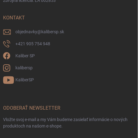
Zbrojná licencia: LA 002853
KONTAKT
objednavky
@
kalibersp.sk
+421 905 754 948
Kaliber SP
kalibersp
KaliberSP
ODOBERAŤ NEWSLETTER
Vložte svoj e-mail a my Vám budeme zasielať informácie o nových
produktoch na našom e-shope.