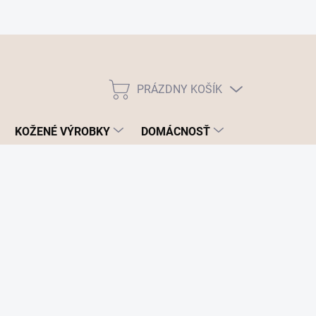
PRÁZDNY KOŠÍK
NÁKUPNÝ
KOŠÍK
KOŽENÉ VÝROBKY
DOMÁCNOSŤ