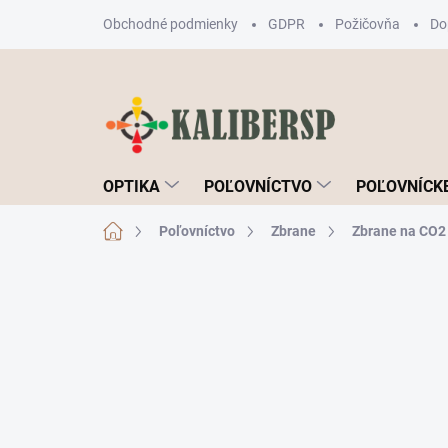
Prejsť
Obchodné podmienky
GDPR
Požičovňa
Do
na
obsah
OPTIKA
POĽOVNÍCTVO
POĽOVNÍCKE
Domov
Poľovníctvo
Zbrane
Zbrane na CO2