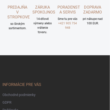
PREDAJŇA
ZÁRUKA
PORADENSTVO
DOPRAVA
V
SPOKOJNOSTI
A SERVIS
ZADARMO
STROPKOVE
14-dňové
Sme tu pre vás
pri nákupe nad
výmeny alebo
+421 905 754
100 EUR.
so širokým
vrátenie
948
sortimentom.
tovaru.
Z
á
p
ä
t
i
INFORMÁCIE PRE VÁS
e
Obchodné podmienky
GDPR
Požičovňa