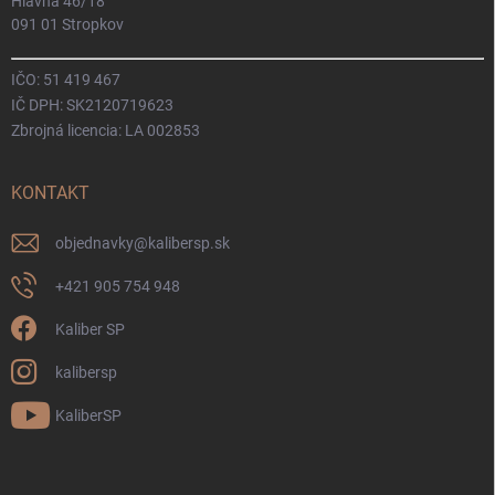
Hlavná 46/18
091 01 Stropkov
IČO: 51 419 467
IČ DPH: SK2120719623
Zbrojná licencia: LA 002853
KONTAKT
objednavky
@
kalibersp.sk
+421 905 754 948
Kaliber SP
kalibersp
KaliberSP