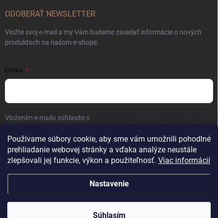
ODOBERAŤ NEWSLETTER
Vložte svoj e-mail a my Vám budeme zasielať informácie o nových
produktoch na našom e-shope.
EMAIL
Vložením e-mailu súhlasíte s
podmienkami ochrany osobných údajov
Prihlásiť sa
Používame súbory cookie, aby sme vám umožnili pohodlné
prehliadanie webovej stránky a vďaka analýze neustále
zlepšovali jej funkcie, výkon a použiteľnosť.
Viac informácií
Nastavenie
Copyright 2026
Kaliber SP s.r.o.
. Všetky práva vyhradené.
Súhlasím