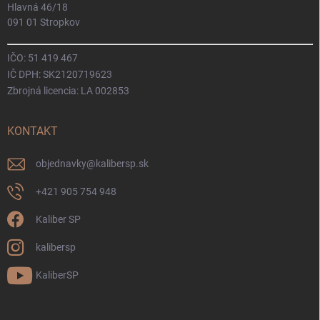
Hlavná 46/18
091 01 Stropkov
IČO: 51 419 467
IČ DPH: SK2120719623
Zbrojná licencia: LA 002853
KONTAKT
objednavky
@
kalibersp.sk
+421 905 754 948
Kaliber SP
kalibersp
KaliberSP