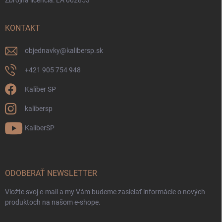
Zbrojná licencia: LA 002853
KONTAKT
objednavky
@
kalibersp.sk
+421 905 754 948
Kaliber SP
kalibersp
KaliberSP
ODOBERAŤ NEWSLETTER
Vložte svoj e-mail a my Vám budeme zasielať informácie o nových
produktoch na našom e-shope.