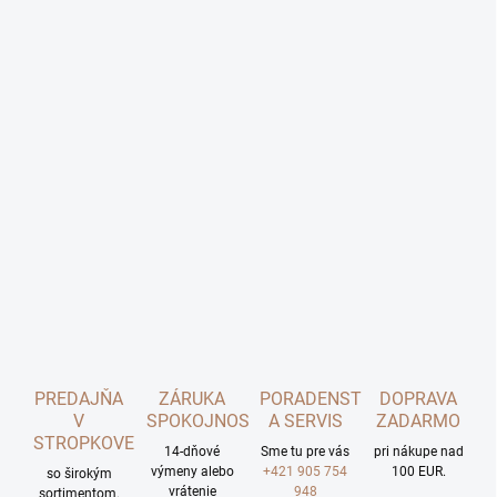
PREDAJŇA
ZÁRUKA
PORADENSTVO
DOPRAVA
V
SPOKOJNOSTI
A SERVIS
ZADARMO
STROPKOVE
14-dňové
Sme tu pre vás
pri nákupe nad
výmeny alebo
+421 905 754
100 EUR.
so širokým
vrátenie
948
sortimentom.