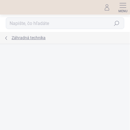
Prejsť
na
obsah
Hľadať
Záhradná technika