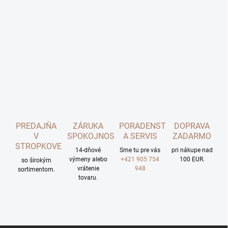
PREDAJŇA
ZÁRUKA
PORADENSTVO
DOPRAVA
V
SPOKOJNOSTI
A SERVIS
ZADARMO
STROPKOVE
14-dňové
Sme tu pre vás
pri nákupe nad
výmeny alebo
+421 905 754
100 EUR.
so širokým
vrátenie
948
sortimentom.
tovaru.