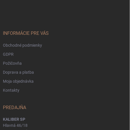
Z
á
p
ä
t
i
INFORMÁCIE PRE VÁS
e
Obchodné podmienky
GDPR
Požičovňa
Doprava a platba
Moja objednávka
Kontakty
PREDAJŇA
KALIBER SP
Hlavná 46/18