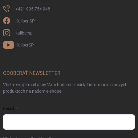
+421 905 754 948
Kaliber SP
kalibersp
KaliberSP
ODOBERAŤ NEWSLETTER
Vložte svoj e-mail a my Vám budeme zasielať informácie o nových
produktoch na našom e-shope.
EMAIL