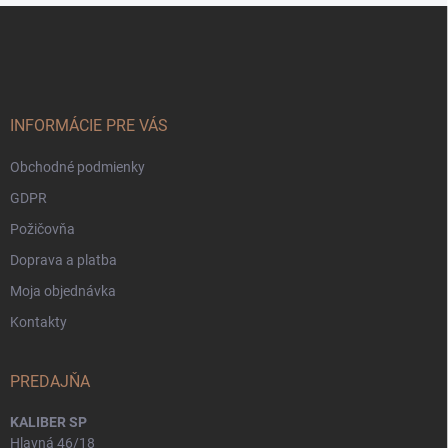
Z
á
p
ä
t
i
INFORMÁCIE PRE VÁS
e
Obchodné podmienky
GDPR
Požičovňa
Doprava a platba
Moja objednávka
Kontakty
PREDAJŇA
KALIBER SP
Hlavná 46/18