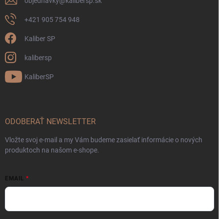
objednavky
@
kalibersp.sk
+421 905 754 948
Kaliber SP
kalibersp
KaliberSP
ODOBERAŤ NEWSLETTER
Vložte svoj e-mail a my Vám budeme zasielať informácie o nových
produktoch na našom e-shope.
EMAIL