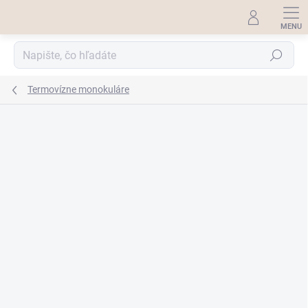
Prejsť
na
obsah
Hľadať
Termovízne monokuláre