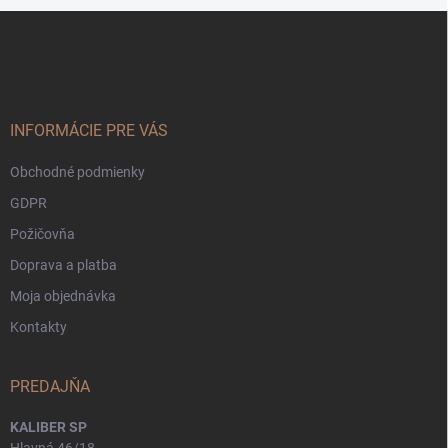
Z
á
p
ä
t
i
INFORMÁCIE PRE VÁS
e
Obchodné podmienky
GDPR
Požičovňa
Doprava a platba
Moja objednávka
Kontakty
PREDAJŇA
KALIBER SP