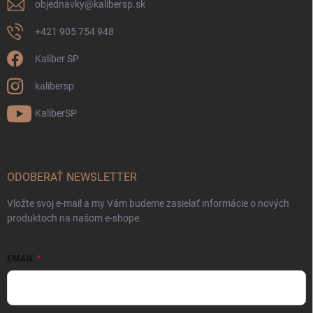
objednavky
@
kalibersp.sk
+421 905 754 948
Kaliber SP
kalibersp
KaliberSP
ODOBERAŤ NEWSLETTER
Vložte svoj e-mail a my Vám budeme zasielať informácie o nových
produktoch na našom e-shope.
EMAIL