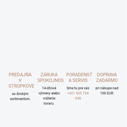
PREDAJŇA
ZÁRUKA
PORADENSTVO
DOPRAVA
V
SPOKOJNOSTI
A SERVIS
ZADARMO
STROPKOVE
14-dňové
Sme tu pre vás
pri nákupe nad
výmeny alebo
+421 905 754
100 EUR.
so širokým
vrátenie
948
sortimentom.
tovaru.