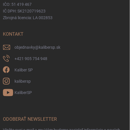
IČO: 51 419 467
IČ DPH: SK2120719623
Zbrojná licencia: LA 002853
KONTAKT
objednavky
@
kalibersp.sk
+421 905 754 948
Kaliber SP
kalibersp
KaliberSP
ODOBERAŤ NEWSLETTER
Vložte svoj e-mail a my Vám budeme zasielať informácie o nových