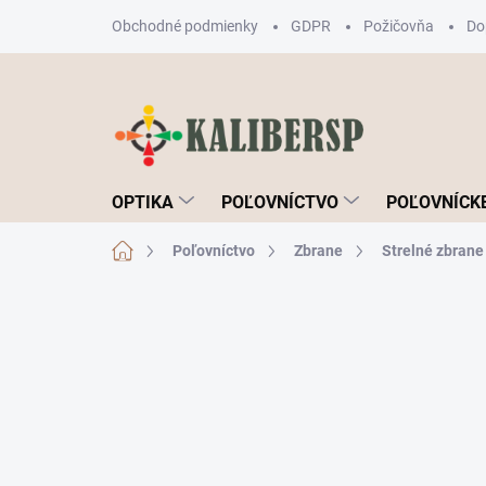
Prejsť
Obchodné podmienky
GDPR
Požičovňa
Do
na
obsah
OPTIKA
POĽOVNÍCTVO
POĽOVNÍCKE
Domov
Poľovníctvo
Zbrane
Strelné zbrane