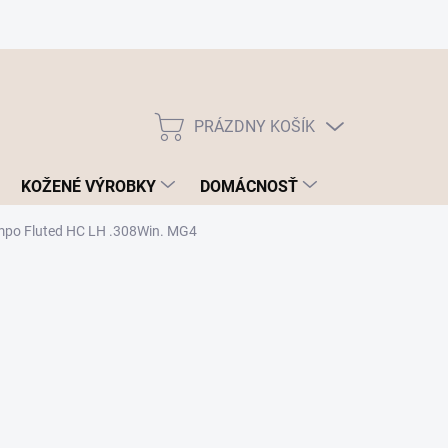
PRÁZDNY KOŠÍK
NÁKUPNÝ
KOŠÍK
KOŽENÉ VÝROBKY
DOMÁCNOSŤ
po Fluted HC LH .308Win. MG4