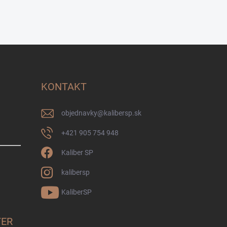
KONTAKT
objednavky
@
kalibersp.sk
+421 905 754 948
Kaliber SP
kalibersp
KaliberSP
TER