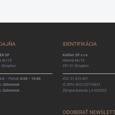
DAJŇA
IDENTIFIKÁCIA
ER SP
Kaliber SP s.r.o.
á 46/18
Hlavná 46/18
1 Stropkov
091 01 Stropkov
ok – Piatok:
8:00 – 16:00
IČO: 51 419 467
a:
Zatvorené
IČ DPH: SK2120719623
a:
Zatvorené
Zbrojná licencia: LA 002853
ODOBERAŤ NEWSLET