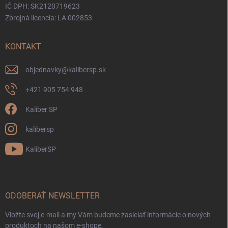
IČ DPH: SK2120719623
Zbrojná licencia: LA 002853
KONTAKT
objednavky
@
kalibersp.sk
+421 905 754 948
Kaliber SP
kalibersp
KaliberSP
ODOBERAŤ NEWSLETTER
Vložte svoj e-mail a my Vám budeme zasielať informácie o nových
produktoch na našom e-shope.