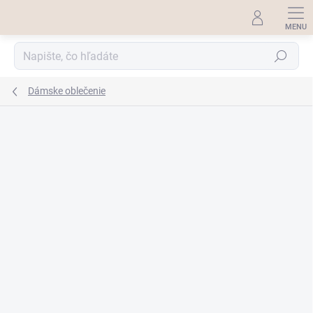
Prejsť
na
obsah
Hľadať
Dámske oblečenie