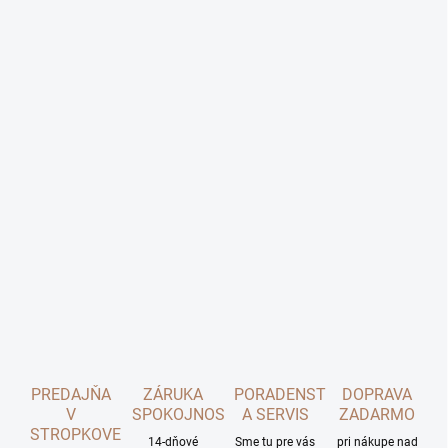
PREDAJŇA
ZÁRUKA
PORADENSTVO
DOPRAVA
V
SPOKOJNOSTI
A SERVIS
ZADARMO
STROPKOVE
14-dňové
Sme tu pre vás
pri nákupe nad