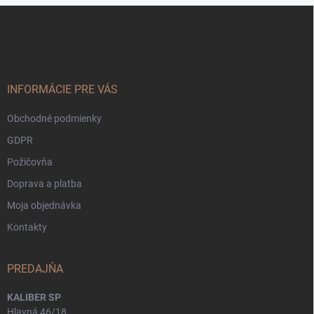
Z
á
p
ä
t
i
INFORMÁCIE PRE VÁS
e
Obchodné podmienky
GDPR
Požičovňa
Doprava a platba
Moja objednávka
Kontakty
PREDAJŇA
KALIBER SP
Hlavná 46/18