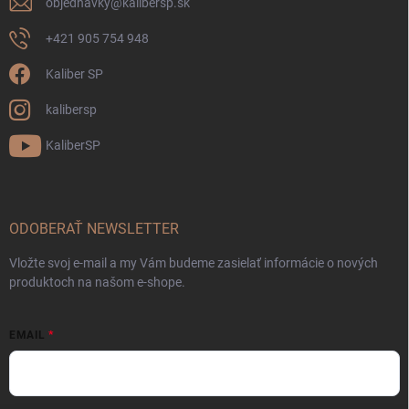
objednavky
@
kalibersp.sk
+421 905 754 948
Kaliber SP
kalibersp
KaliberSP
ODOBERAŤ NEWSLETTER
Vložte svoj e-mail a my Vám budeme zasielať informácie o nových
produktoch na našom e-shope.
EMAIL