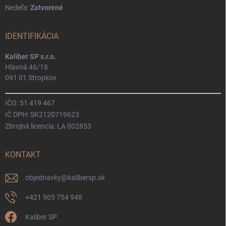
Nedeľa:
Zatvorené
IDENTIFIKÁCIA
Kaliber SP s.r.o.
Hlavná 46/18
091 01 Stropkov
IČO: 51 419 467
IČ DPH: SK2120719623
Zbrojná licencia: LA 002853
KONTAKT
objednavky
@
kalibersp.sk
+421 905 754 948
Kaliber SP