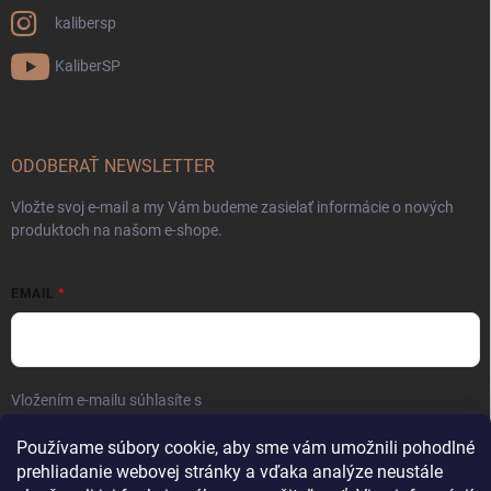
kalibersp
KaliberSP
ODOBERAŤ NEWSLETTER
Vložte svoj e-mail a my Vám budeme zasielať informácie o nových
produktoch na našom e-shope.
EMAIL
Vložením e-mailu súhlasíte s
podmienkami ochrany osobných údajov
Prihlásiť sa
Používame súbory cookie, aby sme vám umožnili pohodlné
prehliadanie webovej stránky a vďaka analýze neustále