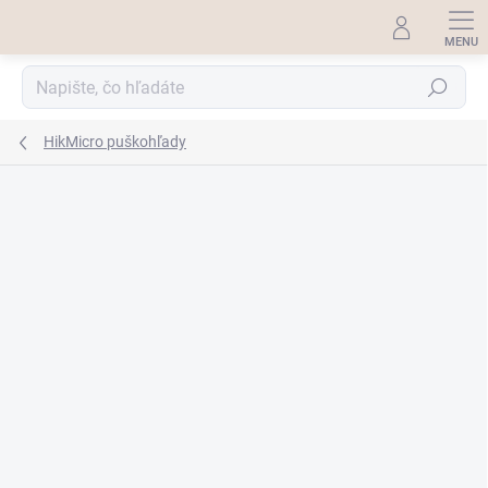
Prejsť
na
obsah
Hľadať
HikMicro puškohľady