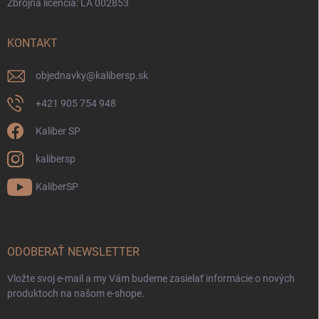
Zbrojná licencia: LA 002853
KONTAKT
objednavky
@
kalibersp.sk
+421 905 754 948
Kaliber SP
kalibersp
KaliberSP
ODOBERAŤ NEWSLETTER
Vložte svoj e-mail a my Vám budeme zasielať informácie o nových
produktoch na našom e-shope.