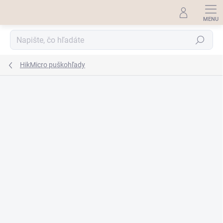
Prejsť
na
obsah
Hľadať
HikMicro puškohľady