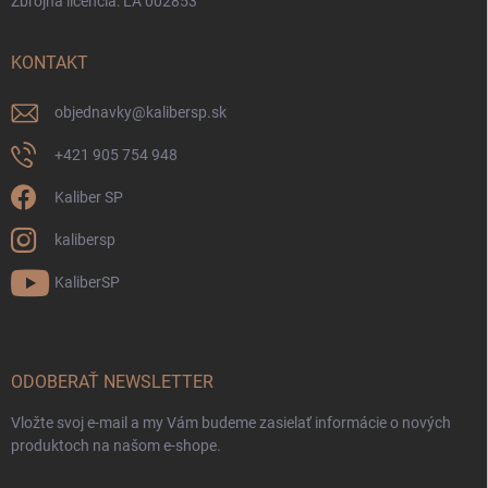
Zbrojná licencia: LA 002853
KONTAKT
objednavky
@
kalibersp.sk
+421 905 754 948
Kaliber SP
kalibersp
KaliberSP
ODOBERAŤ NEWSLETTER
Vložte svoj e-mail a my Vám budeme zasielať informácie o nových
produktoch na našom e-shope.