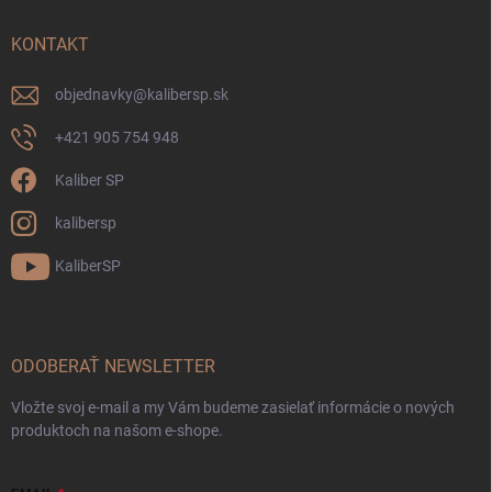
KONTAKT
objednavky
@
kalibersp.sk
+421 905 754 948
Kaliber SP
kalibersp
KaliberSP
ODOBERAŤ NEWSLETTER
Vložte svoj e-mail a my Vám budeme zasielať informácie o nových
produktoch na našom e-shope.