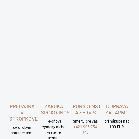
PREDAJŇA
ZÁRUKA
PORADENSTVO
DOPRAVA
V
SPOKOJNOSTI
A SERVIS
ZADARMO
STROPKOVE
14-dňové
Sme tu pre vás
pri nákupe nad
výmeny alebo
+421 905 754
100 EUR.
so širokým
vrátenie
948
sortimentom.
tovaru.