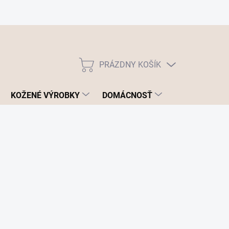
PRÁZDNY KOŠÍK
NÁKUPNÝ
KOŠÍK
KOŽENÉ VÝROBKY
DOMÁCNOSŤ