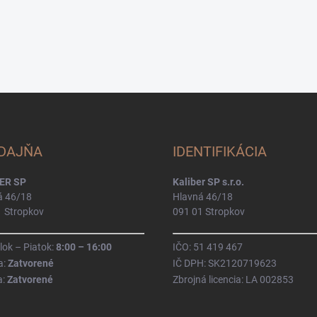
DAJŇA
IDENTIFIKÁCIA
ER SP
Kaliber SP s.r.o.
á 46/18
Hlavná 46/18
1 Stropkov
091 01 Stropkov
ok – Piatok:
8:00 – 16:00
IČO: 51 419 467
a:
Zatvorené
IČ DPH: SK2120719623
a:
Zatvorené
Zbrojná licencia: LA 002853