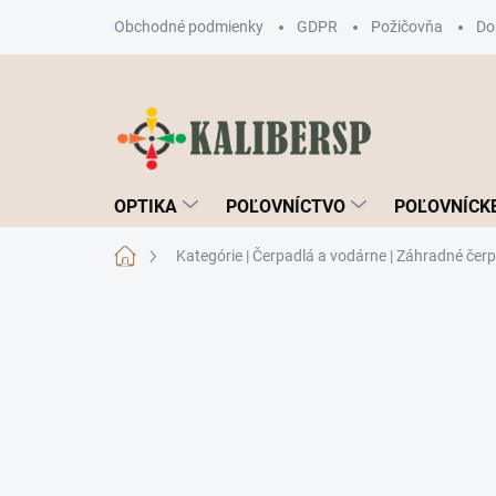
Prejsť
Obchodné podmienky
GDPR
Požičovňa
Do
na
obsah
OPTIKA
POĽOVNÍCTVO
POĽOVNÍCKE
Domov
Kategórie | Čerpadlá a vodárne | Záhradné čer