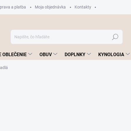
prava a platba
Moja objednávka
Kontakty
Hľadať
 OBLEČENIE
OBUV
DOPLNKY
KYNOLOGIA
padlá