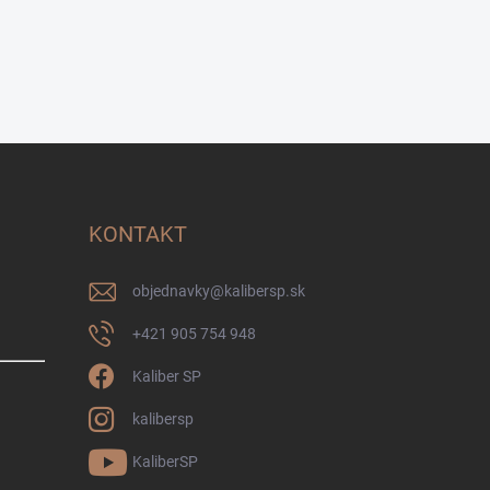
KONTAKT
objednavky
@
kalibersp.sk
+421 905 754 948
Kaliber SP
kalibersp
KaliberSP