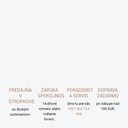
PREDAJŇA
ZÁRUKA
PORADENSTVO
DOPRAVA
V
SPOKOJNOSTI
A SERVIS
ZADARMO
STROPKOVE
14-dňové
Sme tu pre vás
pri nákupe nad
výmeny alebo
+421 905 754
100 EUR.
so širokým
vrátenie
948
sortimentom.
tovaru.