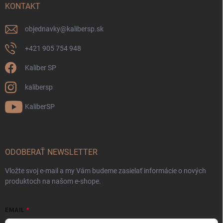
KONTAKT
objednavky
@
kalibersp.sk
+421 905 754 948
Kaliber SP
kalibersp
KaliberSP
ODOBERAŤ NEWSLETTER
Vložte svoj e-mail a my Vám budeme zasielať informácie o nových
produktoch na našom e-shope.
EMAIL