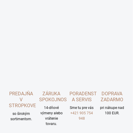
PREDAJŇA
ZÁRUKA
PORADENSTVO
DOPRAVA
V
SPOKOJNOSTI
A SERVIS
ZADARMO
STROPKOVE
14-dňové
Sme tu pre vás
pri nákupe nad
výmeny alebo
+421 905 754
100 EUR.
so širokým
vrátenie
948
sortimentom.
tovaru.