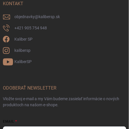
KONTAKT
objednavky
@
kalibersp.sk
+421 905 754 948
Kaliber SP
kalibersp
KaliberSP
ODOBERAŤ NEWSLETTER
Vložte svoj e-mail a my Vám budeme zasielať informácie o nových
produktoch na našom e-shope.
EMAIL