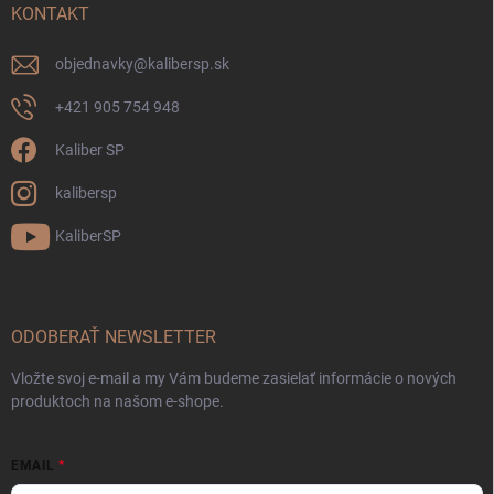
KONTAKT
objednavky
@
kalibersp.sk
+421 905 754 948
Kaliber SP
kalibersp
KaliberSP
ODOBERAŤ NEWSLETTER
Vložte svoj e-mail a my Vám budeme zasielať informácie o nových
produktoch na našom e-shope.
EMAIL