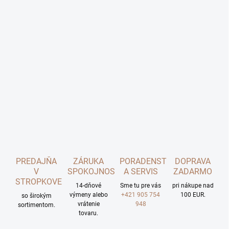
PREDAJŇA
ZÁRUKA
PORADENSTVO
DOPRAVA
V
SPOKOJNOSTI
A SERVIS
ZADARMO
STROPKOVE
14-dňové
Sme tu pre vás
pri nákupe nad
výmeny alebo
+421 905 754
100 EUR.
so širokým
vrátenie
948
sortimentom.
tovaru.