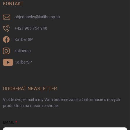
KONTAKT
objednavky
@
kalibersp.sk
+421 905 754 948
Kaliber SP
kalibersp
KaliberSP
ODOBERAŤ NEWSLETTER
Vložte svoj e-mail a my Vám budeme zasielať informácie o nových
produktoch na našom e-shope.
EMAIL