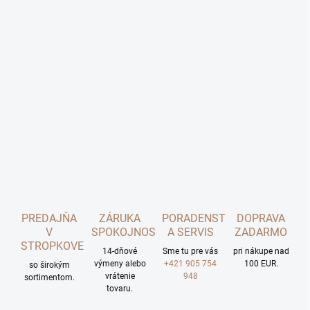
PREDAJŇA
ZÁRUKA
PORADENSTVO
DOPRAVA
V
SPOKOJNOSTI
A SERVIS
ZADARMO
STROPKOVE
14-dňové
Sme tu pre vás
pri nákupe nad
výmeny alebo
+421 905 754
100 EUR.
so širokým
vrátenie
948
sortimentom.
tovaru.