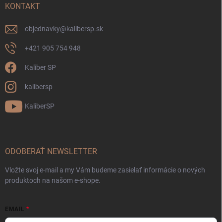
KONTAKT
objednavky
@
kalibersp.sk
+421 905 754 948
Kaliber SP
kalibersp
KaliberSP
ODOBERAŤ NEWSLETTER
Vložte svoj e-mail a my Vám budeme zasielať informácie o nových
produktoch na našom e-shope.
EMAIL