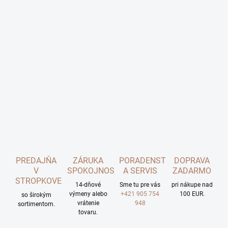
PREDAJŇA
ZÁRUKA
PORADENSTVO
DOPRAVA
V
SPOKOJNOSTI
A SERVIS
ZADARMO
STROPKOVE
14-dňové
Sme tu pre vás
pri nákupe nad
výmeny alebo
+421 905 754
100 EUR.
so širokým
vrátenie
948
sortimentom.
tovaru.