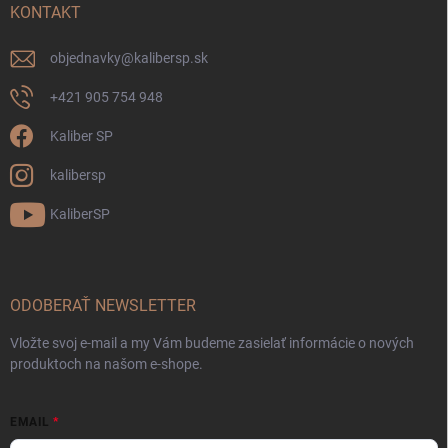
KONTAKT
objednavky
@
kalibersp.sk
+421 905 754 948
Kaliber SP
kalibersp
KaliberSP
ODOBERAŤ NEWSLETTER
Vložte svoj e-mail a my Vám budeme zasielať informácie o nových
produktoch na našom e-shope.
EMAIL