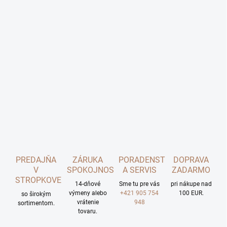
PREDAJŇA
ZÁRUKA
PORADENSTVO
DOPRAVA
V
SPOKOJNOSTI
A SERVIS
ZADARMO
STROPKOVE
14-dňové
Sme tu pre vás
pri nákupe nad
výmeny alebo
+421 905 754
100 EUR.
so širokým
vrátenie
948
sortimentom.
tovaru.