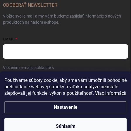
ODOBERAŤ NEWSLETTER
Vložte svoj e-mail a my Vám budeme zasielať informácie o nových
produktoch na našom e-shope.
EMAIL
Vložením e-mailu súhlasíte s
podmienkami ochrany osobných údajov
Prihlásiť sa
Používame súbory cookie, aby sme vám umožnili pohodlné
prehliadanie webovej stránky a vďaka analýze neustále
zlepšovali jej funkcie, výkon a použiteľnosť.
Viac informácií
Nastavenie
Copyright 2026
Kaliber SP s.r.o.
. Všetky práva vyhradené.
Súhlasím