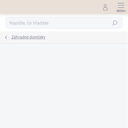
Prejsť
na
obsah
Hľadať
Záhradné domčeky