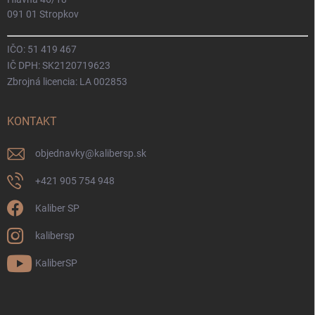
091 01 Stropkov
IČO: 51 419 467
IČ DPH: SK2120719623
Zbrojná licencia: LA 002853
KONTAKT
objednavky
@
kalibersp.sk
+421 905 754 948
Kaliber SP
kalibersp
KaliberSP