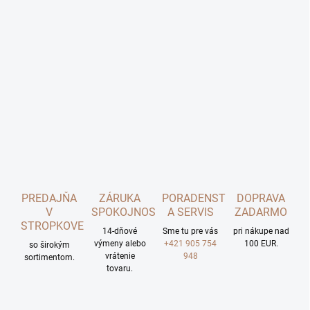
PREDAJŇA
ZÁRUKA
PORADENSTVO
DOPRAVA
V
SPOKOJNOSTI
A SERVIS
ZADARMO
STROPKOVE
14-dňové
Sme tu pre vás
pri nákupe nad
výmeny alebo
+421 905 754
100 EUR.
so širokým
vrátenie
948
sortimentom.
tovaru.