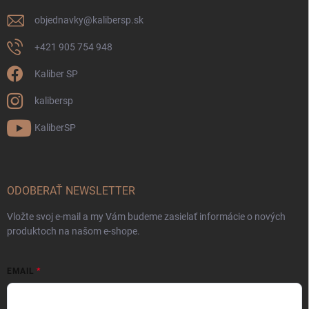
objednavky
@
kalibersp.sk
+421 905 754 948
Kaliber SP
kalibersp
KaliberSP
ODOBERAŤ NEWSLETTER
Vložte svoj e-mail a my Vám budeme zasielať informácie o nových
produktoch na našom e-shope.
EMAIL