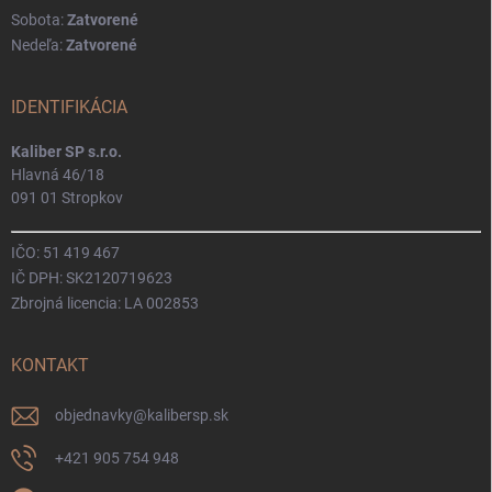
Sobota:
Zatvorené
Nedeľa:
Zatvorené
IDENTIFIKÁCIA
Kaliber SP s.r.o.
Hlavná 46/18
091 01 Stropkov
IČO: 51 419 467
IČ DPH: SK2120719623
Zbrojná licencia: LA 002853
KONTAKT
objednavky
@
kalibersp.sk
+421 905 754 948