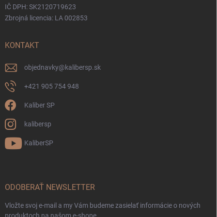
IČ DPH: SK2120719623
Zbrojná licencia: LA 002853
KONTAKT
objednavky
@
kalibersp.sk
+421 905 754 948
Kaliber SP
kalibersp
KaliberSP
ODOBERAŤ NEWSLETTER
Vložte svoj e-mail a my Vám budeme zasielať informácie o nových
produktoch na našom e-shope.