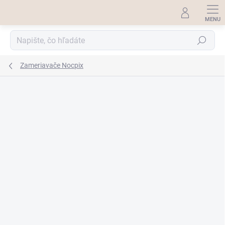
Prejsť
na
obsah
Hľadať
Zameriavače Nocpix