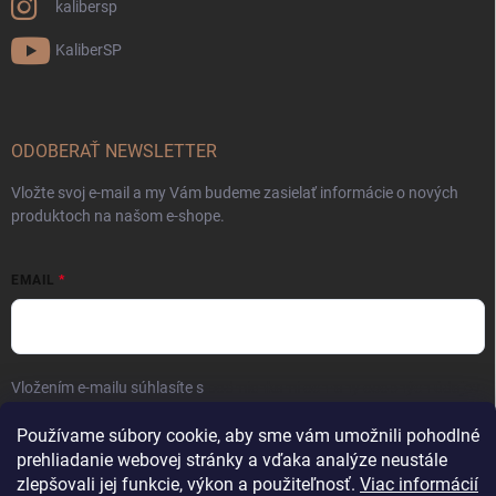
kalibersp
KaliberSP
ODOBERAŤ NEWSLETTER
Vložte svoj e-mail a my Vám budeme zasielať informácie o nových
produktoch na našom e-shope.
EMAIL
Vložením e-mailu súhlasíte s
podmienkami ochrany osobných údajov
Prihlásiť sa
Používame súbory cookie, aby sme vám umožnili pohodlné
prehliadanie webovej stránky a vďaka analýze neustále
zlepšovali jej funkcie, výkon a použiteľnosť.
Viac informácií