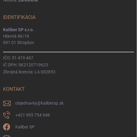
Nedeľa:
Zatvorené
IDENTIFIKÁCIA
Kaliber SP s.r.o.
Hlavná 46/18
091 01 Stropkov
IČO: 51 419 467
IČ DPH: SK2120719623
Zbrojná licencia: LA 002853
KONTAKT
objednavky
@
kalibersp.sk
+421 905 754 948
Kaliber SP