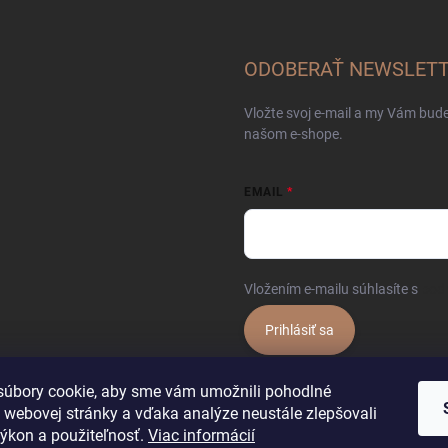
ODOBERAŤ NEWSLET
Vložte svoj e-mail a my Vám bud
našom e-shope.
EMAIL
Vložením e-mailu súhlasíte s
pod
Prihlásiť sa
úbory cookie, aby sme vám umožnili pohodlné
 webovej stránky a vďaka analýze neustále zlepšovali
 výkon a použiteľnosť.
Viac informácií