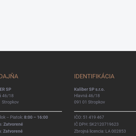
DAJŇA
IDENTIFIKÁCIA
ER SP
Kaliber SP s.r.o.
á 46/18
Hlavná 46/18
1 Stropkov
091 01 Stropkov
ok – Piatok:
8:00 – 16:00
IČO: 51 419 467
a:
Zatvorené
IČ DPH: SK2120719623
a:
Zatvorené
Zbrojná licencia: LA 002853