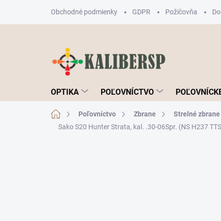
Prejsť
Obchodné podmienky
GDPR
Požičovňa
Do
na
obsah
OPTIKA
POĽOVNÍCTVO
POĽOVNÍCKE
Domov
Poľovníctvo
Zbrane
Strelné zbrane
Sako S20 Hunter Strata, kal. .30-06Spr. (NS H237 TT