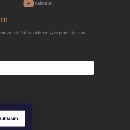
KaliberSP
TER
eme zasielať informácie o nových produktoch na
mienkami ochrany osobných údajov
Súhlasím