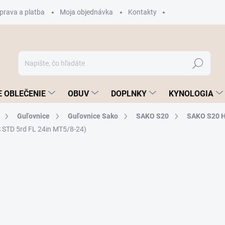
prava a platba
Moja objednávka
Kontakty
Hľadať
 OBLEČENIE
OBUV
DOPLNKY
KYNOLOGIA
Guľovnice
Guľovnice Sako
SAKO S20
SAKO S20 
S STD 5rd FL 24in MT5/8-24)