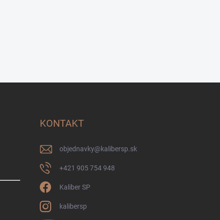
KONTAKT
objednavky
@
kalibersp.sk
+421 905 754 948
Kaliber SP
kalibersp