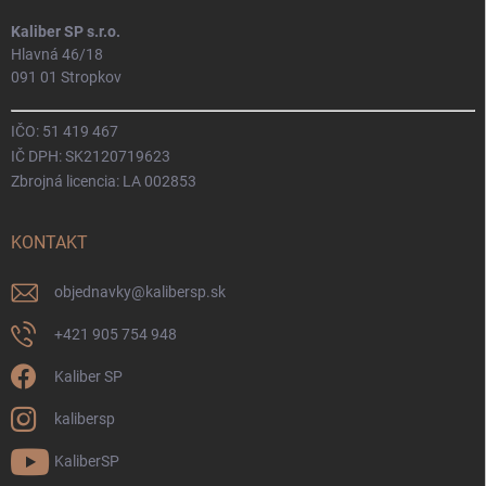
Kaliber SP s.r.o.
Hlavná 46/18
091 01 Stropkov
IČO: 51 419 467
IČ DPH: SK2120719623
Zbrojná licencia: LA 002853
KONTAKT
objednavky
@
kalibersp.sk
+421 905 754 948
Kaliber SP
kalibersp
KaliberSP