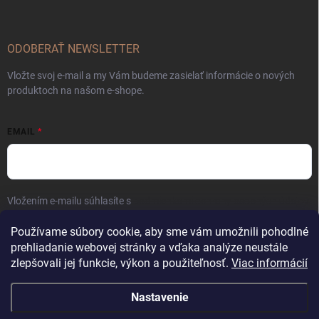
ODOBERAŤ NEWSLETTER
Vložte svoj e-mail a my Vám budeme zasielať informácie o nových
produktoch na našom e-shope.
EMAIL
Vložením e-mailu súhlasíte s
podmienkami ochrany osobných údajov
Prihlásiť sa
Používame súbory cookie, aby sme vám umožnili pohodlné
prehliadanie webovej stránky a vďaka analýze neustále
zlepšovali jej funkcie, výkon a použiteľnosť.
Viac informácií
Nastavenie