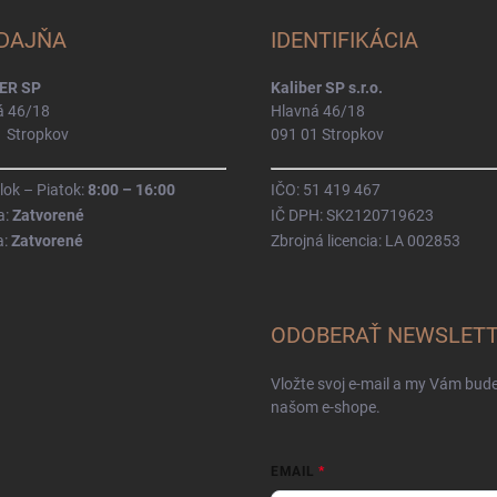
DAJŇA
IDENTIFIKÁCIA
ER SP
Kaliber SP s.r.o.
á 46/18
Hlavná 46/18
1 Stropkov
091 01 Stropkov
ok – Piatok:
8:00 – 16:00
IČO: 51 419 467
a:
Zatvorené
IČ DPH: SK2120719623
a:
Zatvorené
Zbrojná licencia: LA 002853
ODOBERAŤ NEWSLET
Vložte svoj e-mail a my Vám bud
našom e-shope.
EMAIL