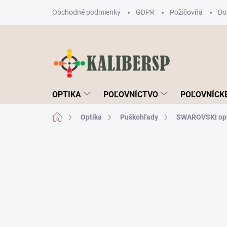
Prejsť
Obchodné podmienky
GDPR
Požičovňa
Do
na
obsah
OPTIKA
POĽOVNÍCTVO
POĽOVNÍCKE
Domov
Optika
Puškohľady
SWAROVSKI opt