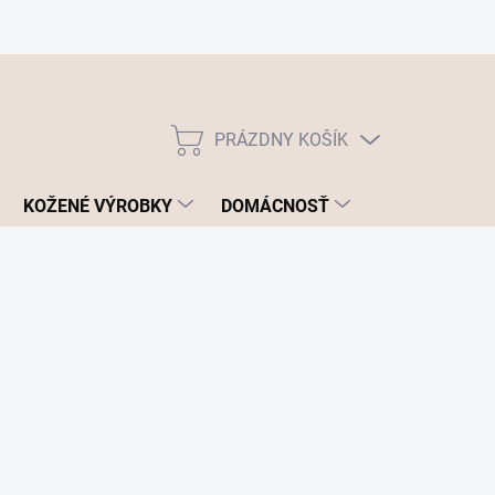
PRÁZDNY KOŠÍK
NÁKUPNÝ
KOŠÍK
KOŽENÉ VÝROBKY
DOMÁCNOSŤ