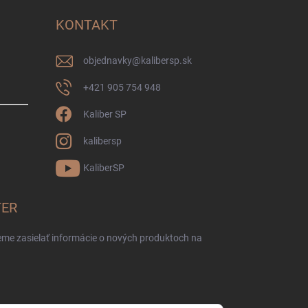
KONTAKT
objednavky
@
kalibersp.sk
+421 905 754 948
Kaliber SP
kalibersp
KaliberSP
TER
eme zasielať informácie o nových produktoch na