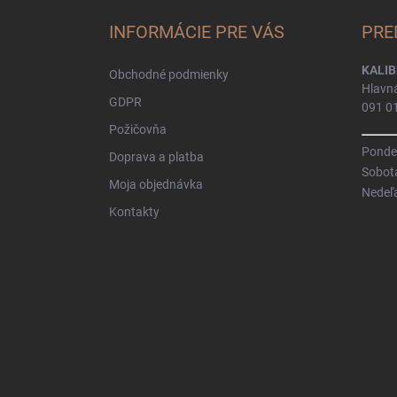
p
ä
INFORMÁCIE PRE VÁS
PRE
t
i
KALIB
Obchodné podmienky
e
Hlavn
GDPR
091 0
Požičovňa
Pondel
Doprava a platba
Sobot
Moja objednávka
Nedeľ
Kontakty