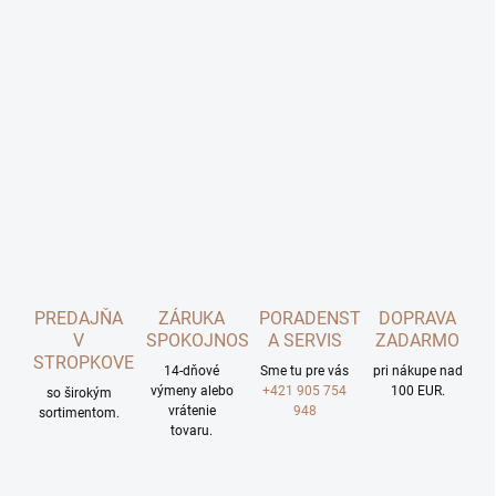
PREDAJŇA
ZÁRUKA
PORADENSTVO
DOPRAVA
V
SPOKOJNOSTI
A SERVIS
ZADARMO
STROPKOVE
14-dňové
Sme tu pre vás
pri nákupe nad
výmeny alebo
+421 905 754
100 EUR.
so širokým
vrátenie
948
sortimentom.
tovaru.