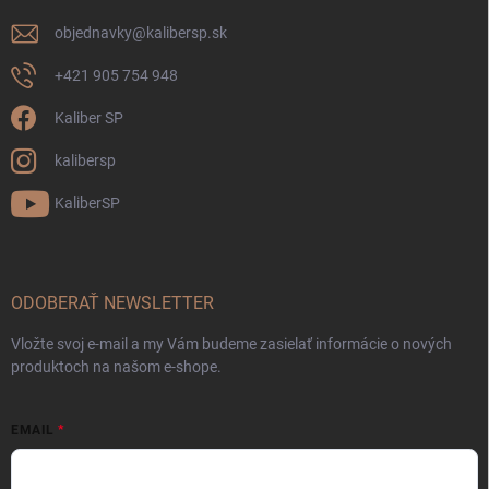
objednavky
@
kalibersp.sk
+421 905 754 948
Kaliber SP
kalibersp
KaliberSP
ODOBERAŤ NEWSLETTER
Vložte svoj e-mail a my Vám budeme zasielať informácie o nových
produktoch na našom e-shope.
EMAIL