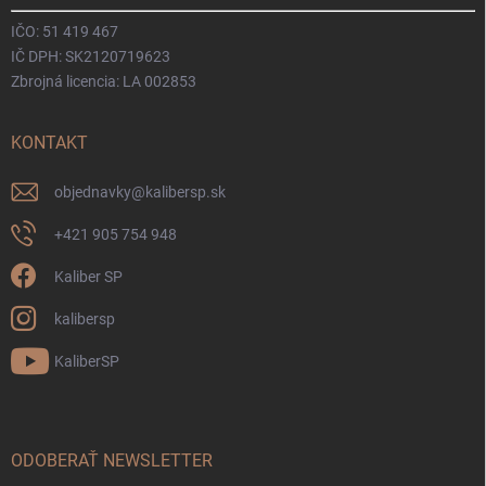
IČO: 51 419 467
IČ DPH: SK2120719623
Zbrojná licencia: LA 002853
KONTAKT
objednavky
@
kalibersp.sk
+421 905 754 948
Kaliber SP
kalibersp
KaliberSP
ODOBERAŤ NEWSLETTER