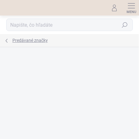
Prejsť
na
obsah
Hľadať
Predávané značky