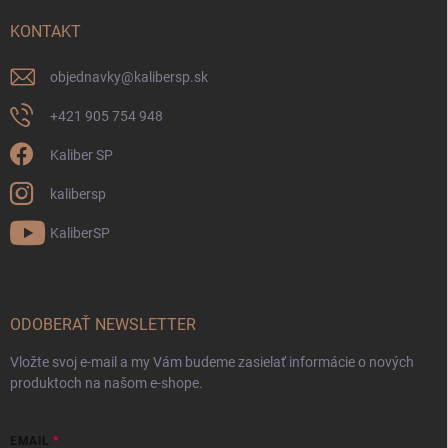
KONTAKT
objednavky
@
kalibersp.sk
+421 905 754 948
Kaliber SP
kalibersp
KaliberSP
ODOBERAŤ NEWSLETTER
Vložte svoj e-mail a my Vám budeme zasielať informácie o nových
produktoch na našom e-shope.
EMAIL