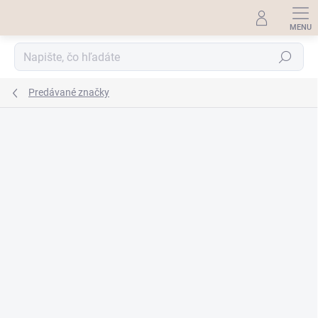
Prejsť
na
obsah
Hľadať
Predávané značky