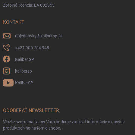
Zbrojná licencia: LA 002853
KONTAKT
objednavky
@
kalibersp.sk
+421 905 754 948
Kaliber SP
kalibersp
KaliberSP
ODOBERAŤ NEWSLETTER
Vložte svoj e-mail a my Vám budeme zasielať informácie o nových
produktoch na našom e-shope.