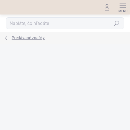
Prejsť
na
obsah
Hľadať
Predávané značky