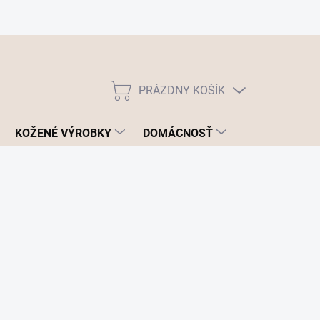
PRÁZDNY KOŠÍK
NÁKUPNÝ
KOŠÍK
KOŽENÉ VÝROBKY
DOMÁCNOSŤ