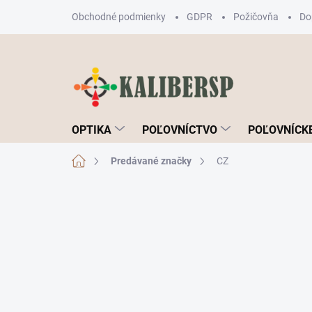
Prejsť
Obchodné podmienky
GDPR
Požičovňa
Do
na
obsah
OPTIKA
POĽOVNÍCTVO
POĽOVNÍCKE
Domov
Predávané značky
CZ