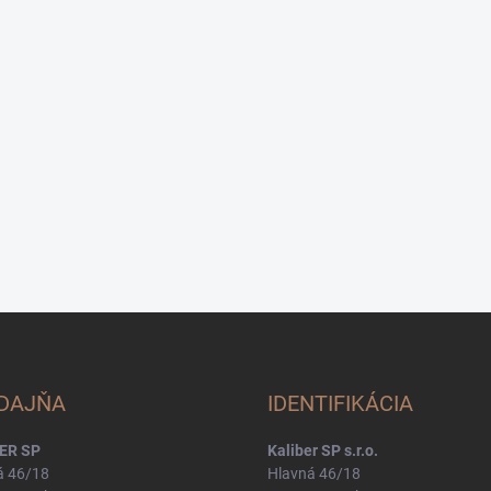
DAJŇA
IDENTIFIKÁCIA
ER SP
Kaliber SP s.r.o.
á 46/18
Hlavná 46/18