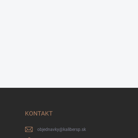
KONTAKT
objednavky
@
kalibersp.sk