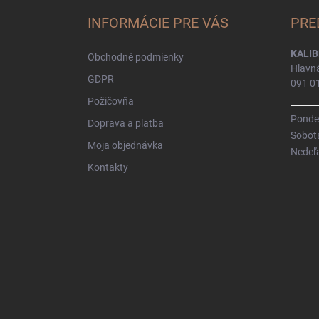
p
ä
INFORMÁCIE PRE VÁS
PRE
t
i
KALIB
Obchodné podmienky
e
Hlavn
GDPR
091 0
Požičovňa
Pondel
Doprava a platba
Sobot
Moja objednávka
Nedeľ
Kontakty