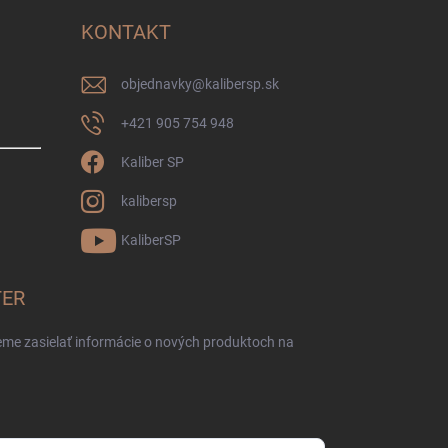
KONTAKT
objednavky
@
kalibersp.sk
+421 905 754 948
Kaliber SP
kalibersp
KaliberSP
TER
eme zasielať informácie o nových produktoch na