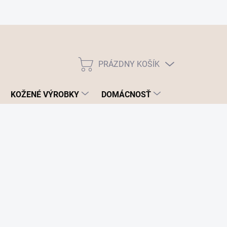
PRÁZDNY KOŠÍK
NÁKUPNÝ
KOŠÍK
KOŽENÉ VÝROBKY
DOMÁCNOSŤ