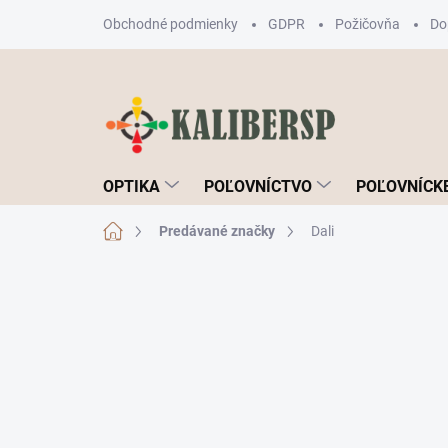
Prejsť
Obchodné podmienky
GDPR
Požičovňa
Do
na
obsah
OPTIKA
POĽOVNÍCTVO
POĽOVNÍCKE
Domov
Predávané značky
Dali