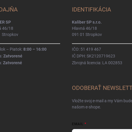
DAJŇA
IDENTIFIKÁCIA
ER SP
Kaliber SP s.r.o.
á 46/18
Hlavná 46/18
1 Stropkov
091 01 Stropkov
ok – Piatok:
8:00 – 16:00
IČO: 51 419 467
a:
Zatvorené
IČ DPH: SK2120719623
a:
Zatvorené
Zbrojná licencia: LA 002853
ODOBERAŤ NEWSLET
Vložte svoj e-mail a my Vám bud
našom e-shope.
EMAIL