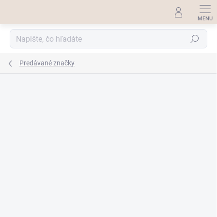
Prejsť
na
obsah
Hľadať
Predávané značky