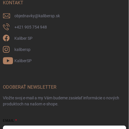
KONTAKT
objednavky
@
kalibersp.sk
+421 905 754 948
Kaliber SP
kalibersp
KaliberSP
ODOBERAŤ NEWSLETTER
Vložte svoj e-mail a my Vám budeme zasielať informácie o nových
produktoch na našom e-shope.
EMAIL