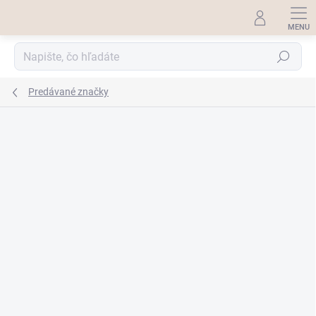
Prejsť
na
obsah
Hľadať
Predávané značky