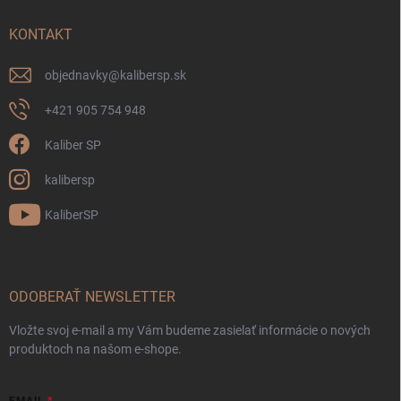
KONTAKT
objednavky
@
kalibersp.sk
+421 905 754 948
Kaliber SP
kalibersp
KaliberSP
ODOBERAŤ NEWSLETTER
Vložte svoj e-mail a my Vám budeme zasielať informácie o nových
produktoch na našom e-shope.
EMAIL