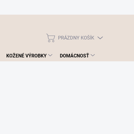
PRÁZDNY KOŠÍK
NÁKUPNÝ
KOŠÍK
KOŽENÉ VÝROBKY
DOMÁCNOSŤ