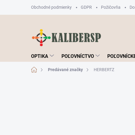
Prejsť
Obchodné podmienky
GDPR
Požičovňa
Do
na
obsah
OPTIKA
POĽOVNÍCTVO
POĽOVNÍCKE
Domov
Predávané značky
HERBERTZ