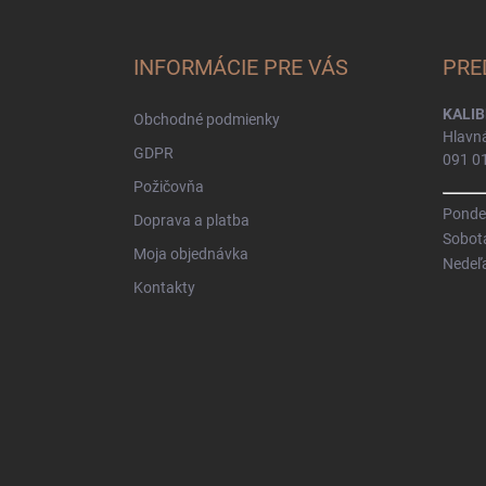
á
p
ä
INFORMÁCIE PRE VÁS
PRE
t
i
KALIB
Obchodné podmienky
e
Hlavn
GDPR
091 0
Požičovňa
Pondel
Doprava a platba
Sobot
Moja objednávka
Nedeľ
Kontakty