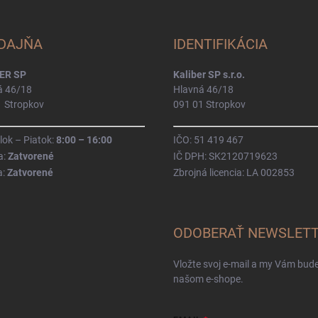
DAJŇA
IDENTIFIKÁCIA
ER SP
Kaliber SP s.r.o.
á 46/18
Hlavná 46/18
1 Stropkov
091 01 Stropkov
ok – Piatok:
8:00 – 16:00
IČO: 51 419 467
a:
Zatvorené
IČ DPH: SK2120719623
a:
Zatvorené
Zbrojná licencia: LA 002853
ODOBERAŤ NEWSLET
Vložte svoj e-mail a my Vám bud
našom e-shope.