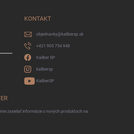
KONTAKT
objednavky
@
kalibersp.sk
+421 905 754 948
Kaliber SP
kalibersp
KaliberSP
TER
eme zasielať informácie o nových produktoch na