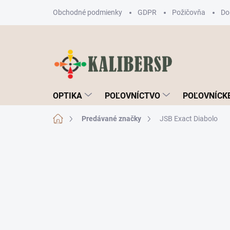
Prejsť
Obchodné podmienky
GDPR
Požičovňa
Do
na
obsah
OPTIKA
POĽOVNÍCTVO
POĽOVNÍCKE
Domov
Predávané značky
JSB Exact Diabolo