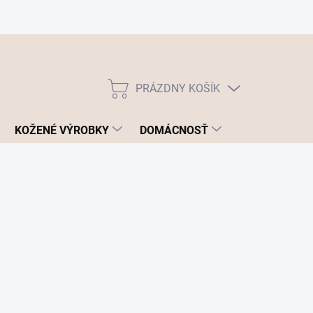
PRÁZDNY KOŠÍK
NÁKUPNÝ
KOŠÍK
KOŽENÉ VÝROBKY
DOMÁCNOSŤ