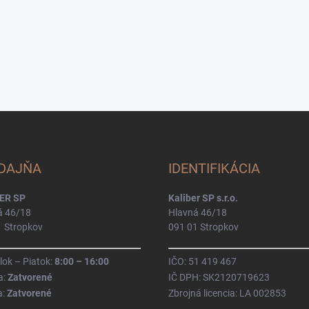
DAJŇA
IDENTIFIKÁCIA
ER SP
Kaliber SP s.r.o.
á 46/18
Hlavná 46/18
1 Stropkov
091 01 Stropkov
ok – Piatok:
8:00 – 16:00
IČO: 51 419 467
a:
Zatvorené
IČ DPH: SK2120719623
a:
Zatvorené
Zbrojná licencia: LA 002853