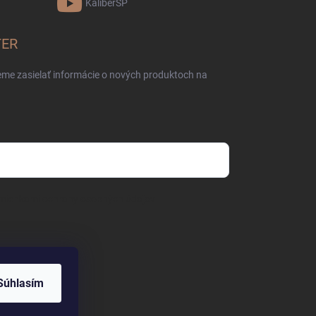
KaliberSP
TER
eme zasielať informácie o nových produktoch na
mienkami ochrany osobných údajov
Súhlasím