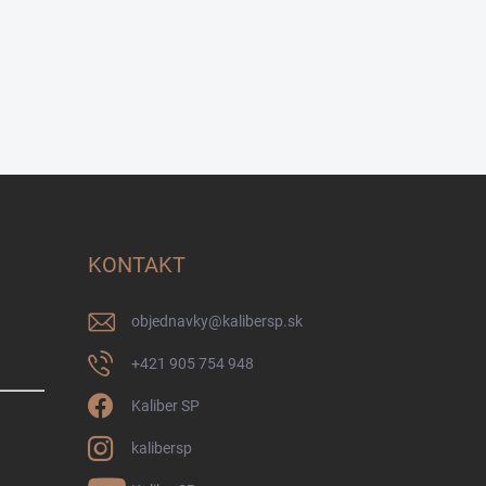
KONTAKT
objednavky
@
kalibersp.sk
+421 905 754 948
Kaliber SP
kalibersp