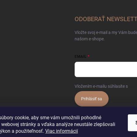
ODOBERAŤ NEWSLET
Vložte svoj e-mail a my Vám bud
našom e-shope.
EMAIL
Vložením e-mailu súhlasíte s
pod
Prihlásiť sa
úbory cookie, aby sme vám umožnili pohodlné
 webovej stránky a vďaka analýze neustále zlepšovali
 výkon a použiteľnosť.
Viac informácií