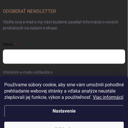
ODOBERAŤ NEWSLETTER
Vložte svoj e-mail a my Vám budeme zasielať informácie o nových
produktoch na našom e-shope.
EMAIL
Vložením e-mailu súhlasíte s
podmienkami ochrany osobných údajov
Prihlásiť sa
Používame súbory cookie, aby sme vám umožnili pohodlné
prehliadanie webovej stránky a vďaka analýze neustále
zlepšovali jej funkcie, výkon a použiteľnosť.
Viac informácií
Nastavenie
Copyright 2026
Kaliber SP s.r.o.
. Všetky práva vyhradené.