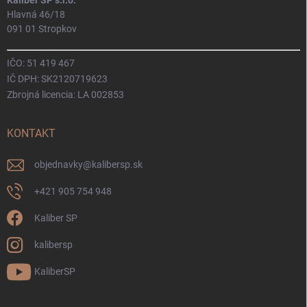
Kaliber SP s.r.o.
Hlavná 46/18
091 01 Stropkov
IČO: 51 419 467
IČ DPH: SK2120719623
Zbrojná licencia: LA 002853
KONTAKT
objednavky
@
kalibersp.sk
+421 905 754 948
Kaliber SP
kalibersp
KaliberSP