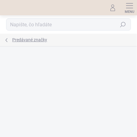
Prejsť
na
obsah
Hľadať
Predávané značky