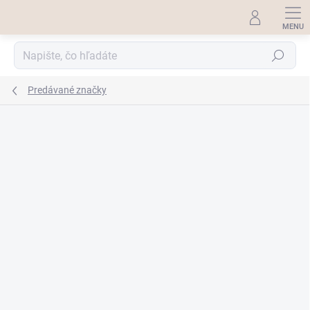
Prejsť
na
obsah
Hľadať
Predávané značky