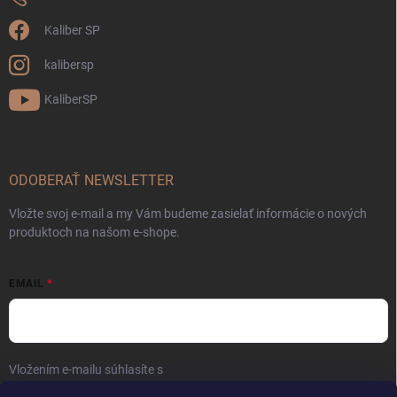
Kaliber SP
kalibersp
KaliberSP
ODOBERAŤ NEWSLETTER
Vložte svoj e-mail a my Vám budeme zasielať informácie o nových
produktoch na našom e-shope.
EMAIL
Vložením e-mailu súhlasíte s
podmienkami ochrany osobných údajov