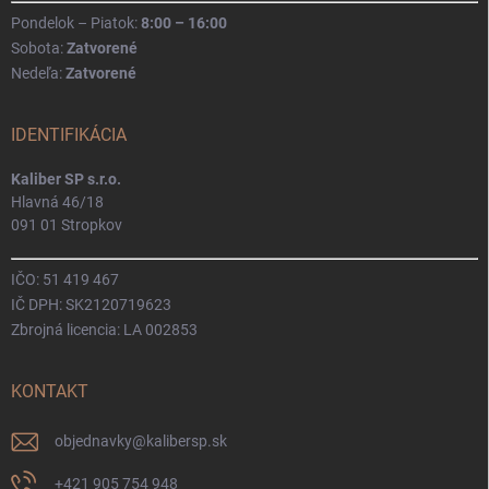
Pondelok – Piatok:
8:00 – 16:00
Sobota:
Zatvorené
Nedeľa:
Zatvorené
IDENTIFIKÁCIA
Kaliber SP s.r.o.
Hlavná 46/18
091 01 Stropkov
IČO: 51 419 467
IČ DPH: SK2120719623
Zbrojná licencia: LA 002853
KONTAKT
objednavky
@
kalibersp.sk
+421 905 754 948