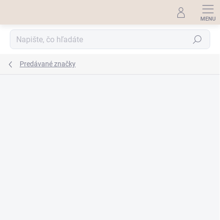
Prejsť
na
obsah
Hľadať
Predávané značky