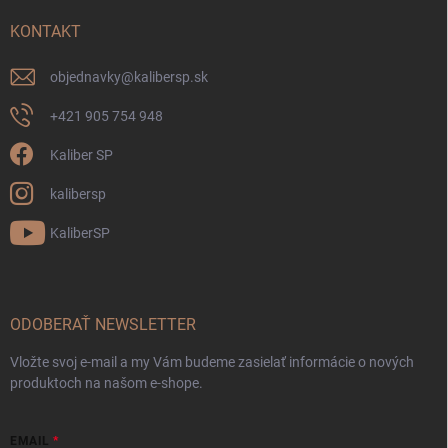
KONTAKT
objednavky
@
kalibersp.sk
+421 905 754 948
Kaliber SP
kalibersp
KaliberSP
ODOBERAŤ NEWSLETTER
Vložte svoj e-mail a my Vám budeme zasielať informácie o nových
produktoch na našom e-shope.
EMAIL