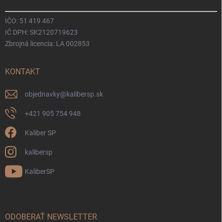
IČO: 51 419 467
IČ DPH: SK2120719623
Zbrojná licencia: LA 002853
KONTAKT
objednavky
@
kalibersp.sk
+421 905 754 948
Kaliber SP
kalibersp
KaliberSP
ODOBERAŤ NEWSLETTER