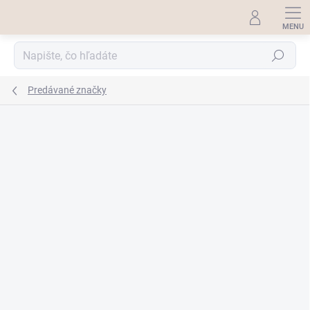
Prejsť
na
obsah
Hľadať
Predávané značky