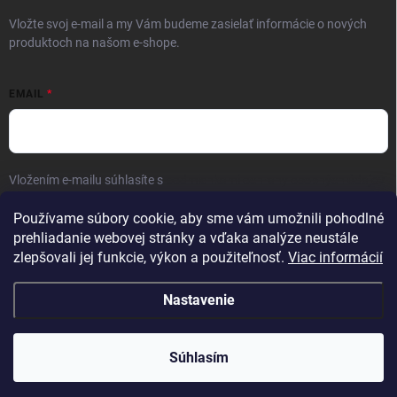
Vložte svoj e-mail a my Vám budeme zasielať informácie o nových
produktoch na našom e-shope.
EMAIL
Vložením e-mailu súhlasíte s
podmienkami ochrany osobných údajov
Prihlásiť sa
Používame súbory cookie, aby sme vám umožnili pohodlné
prehliadanie webovej stránky a vďaka analýze neustále
zlepšovali jej funkcie, výkon a použiteľnosť.
Viac informácií
Nastavenie
Copyright 2026
Kaliber SP s.r.o.
. Všetky práva vyhradené.
Súhlasím
Vytvoril Shoptet