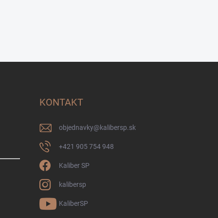
KONTAKT
objednavky
@
kalibersp.sk
+421 905 754 948
Kaliber SP
kalibersp
KaliberSP