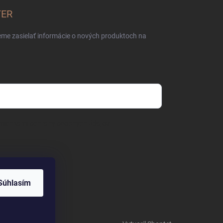
TER
eme zasielať informácie o nových produktoch na
mienkami ochrany osobných údajov
Súhlasím