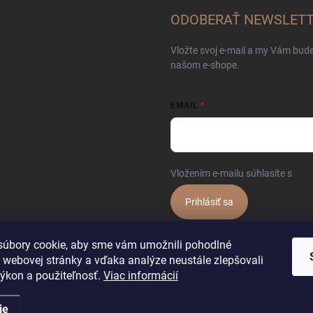
ODOBERAŤ NEWSLET
Vložte svoj e-mail a my Vám bud
našom e-shope.
EMAIL
Vložením e-mailu súhlasíte s
pod
Prihlásiť sa
úbory cookie, aby sme vám umožnili pohodlné
 webovej stránky a vďaka analýze neustále zlepšovali
 výkon a použiteľnosť.
Viac informácií
ie