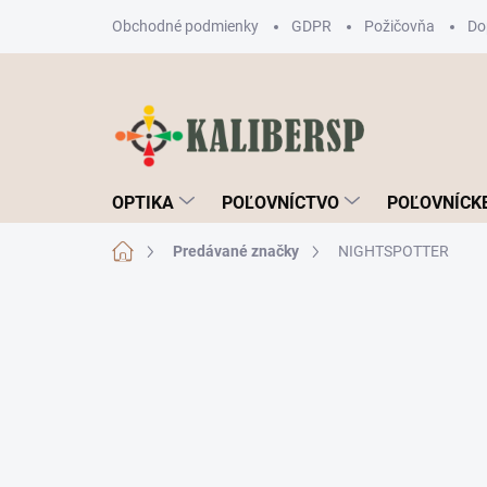
Prejsť
Obchodné podmienky
GDPR
Požičovňa
Do
na
obsah
OPTIKA
POĽOVNÍCTVO
POĽOVNÍCKE
Domov
Predávané značky
NIGHTSPOTTER