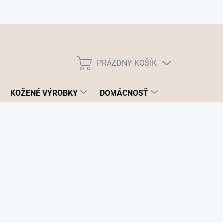
PRÁZDNY KOŠÍK
NÁKUPNÝ
KOŠÍK
KOŽENÉ VÝROBKY
DOMÁCNOSŤ