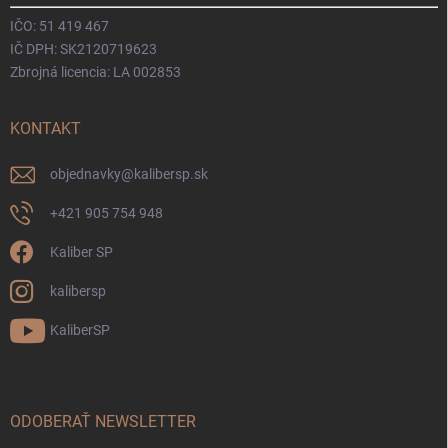
IČO: 51 419 467
IČ DPH: SK2120719623
Zbrojná licencia: LA 002853
KONTAKT
objednavky
@
kalibersp.sk
+421 905 754 948
Kaliber SP
kalibersp
KaliberSP
ODOBERAŤ NEWSLETTER