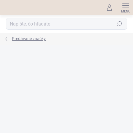
Prejsť
na
obsah
Hľadať
Predávané značky